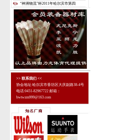
“神洲物流”杯2011年哈尔滨市第四
>> 联系我们 <<
协会地址:哈尔滨市香坊区大庆副路38-4号
电话:0451-82967722 邮箱：
bwtwzm999@163.com