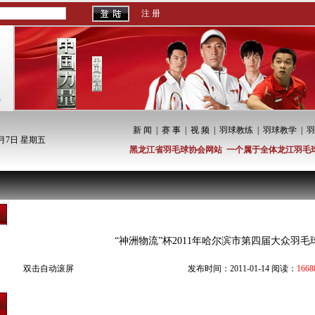
注 册
新 闻
|
赛 事
|
视 频
|
羽球教练
|
羽球教学
|
羽
8月7日 星期五
黑龙江省羽毛球协会网站 一个属于全体龙江羽毛
比赛视频
“神洲物流”杯2011年哈尔滨市第四届大众羽毛球
双击自动滚屏
发布时间：2011-01-14 阅读：
1668