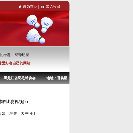
设为首页
|
加入收藏
协专题
|
羽球明星
球爱好者自己的网站
黑龙江省羽毛球协会 地址：香坊区大庆副路38-4号 电话：0451-82967722
赛比赛视频(7)
8
次 【字体：
大
中
小
】