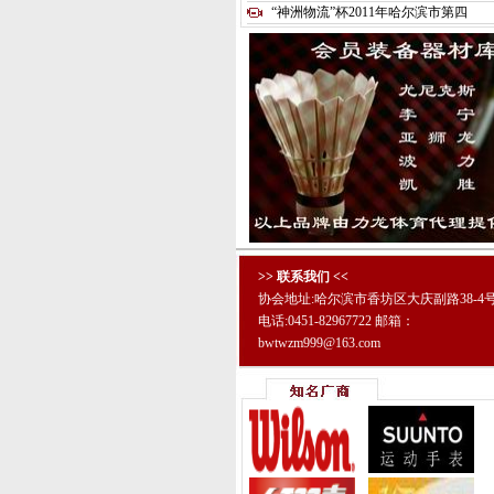
“神洲物流”杯2011年哈尔滨市第四
>> 联系我们 <<
协会地址:哈尔滨市香坊区大庆副路38-4
电话:0451-82967722 邮箱：
bwtwzm999@163.com