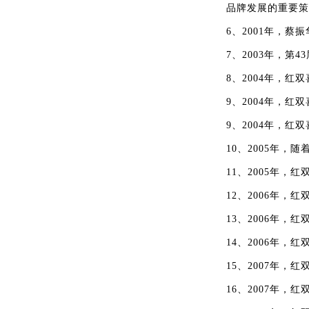
品牌发展的重要策
6、2001年，蔡
7、2003年，第
8、2004年，
9、2004年，红
9、2004年，红
10、2005年
11、2005年
12、2006年
13、2006年
14、2006年，
15、2007年，
16、2007年