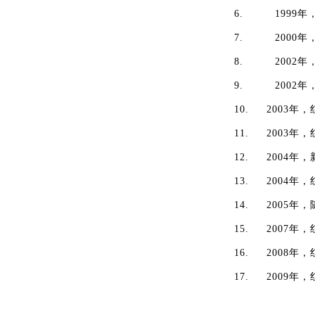
6. 1999年
7. 2000
8. 2002年
9. 2002
10. 2003
11. 2003
12. 2004
13. 2004
14. 2005
15. 2007
16. 2008
17. 2009