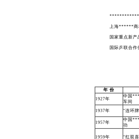
*********
上海******商
国家重点新产品
国际乒联合作
年 份
中国*
1927年
车间
1937年
“连环
中国*
1957年
功
1959年
“红双