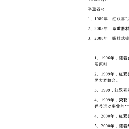
举重器材
1、1989年，红双喜
2、2005年，举重
3、2008年，吸排
1、1996年，随
展原则
2、1999年，红
界大赛舞台。
3、1999，红双喜获
4、1999年，
乒乓运动事业的**
4、2000年，
5、2000年，