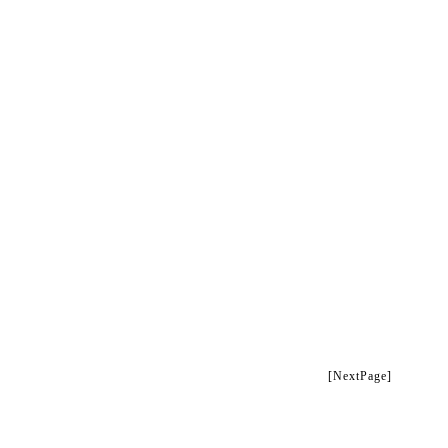
[NextPage]