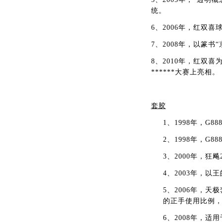
统。
6、2006年，红双喜
7、2008年，以篆
8、2010年，红双
******大赛上亮相。
套胶
1、1998年，G
2、1998年，
3、2000年，
4、2003年，
5、2006年，
的正手使用比例，
6、2008年，