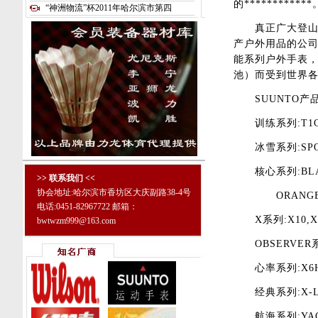
的************
“神洲物流”杯2011年哈尔滨市第四
真正广大登山、
产户外用品的公司，
能系列户外手表
池）而受到世界
SUUNTO产
训练系列:T1C,T
冰雪系列:SPORT
核心系列:BLACK 
>> 联系我们 <<
协会地址:哈尔滨市香坊区大庆副路38-4号
ORANGE,ALU
电话:0451-82967722 邮箱：
X系列:X10,X9
bwtwzm999@163.com
OBSERVER系列:
心率系列:X6HR,
经典系列:X-LAN
航海系列:YACHT