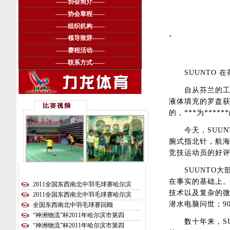
------
协会简介
------
------
协会章程
------
------
组织机构
------
------
领导致辞
------
"
------
赛程活动
------
suunt
------
联系方式
------
SUUNTO 在
自从芬兰的工程师兼
液体填充的罗盘获取
的，***为***
今天，SUUN
腕式指北针，航
竞技运动员的好评，
SUUNTO大
在事实的基础上
2011全国东西南北中羽毛球赛哈尔滨
技术以及复杂的微处
2011全国东西南北中羽毛球赛哈尔滨
潜水电脑问世；9
全国东西南北中羽毛球赛回顾
“神洲物流”杯2011年哈尔滨市第四
数十年来，SU
“神洲物流”杯2011年哈尔滨市第四