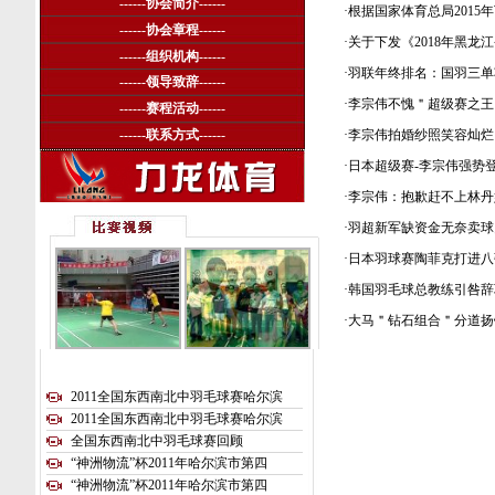
------
协会简介
------
·
根据国家体育总局2015
------
协会章程
------
·
关于下发《2018年黑龙
------
组织机构
------
·
羽联年终排名：国羽三单
------
领导致辞
------
·
李宗伟不愧＂超级赛之王
------
赛程活动
------
------
联系方式
------
·
李宗伟拍婚纱照笑容灿烂
·
日本超级赛-李宗伟强势登
·
李宗伟：抱歉赶不上林丹
·
羽超新军缺资金无奈卖球
·
日本羽球赛陶菲克打进八强
·
韩国羽毛球总教练引咎辞
·
大马＂钻石组合＂分道扬
2011全国东西南北中羽毛球赛哈尔滨
2011全国东西南北中羽毛球赛哈尔滨
全国东西南北中羽毛球赛回顾
“神洲物流”杯2011年哈尔滨市第四
“神洲物流”杯2011年哈尔滨市第四