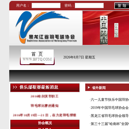
用户名：
密码：
2026年8月7日 星期五
省外新闻
2016哈尔滨市职工
·
六一儿童节快乐中国羽协
羽毛球比赛的通知
·
2019年中国羽毛球协会
2016年10月19日—21 日，在力龙羽毛球馆
·
黑龙江省羽毛球协会领导
举行。
协会概况
·
第三十三届“哈南杯”全