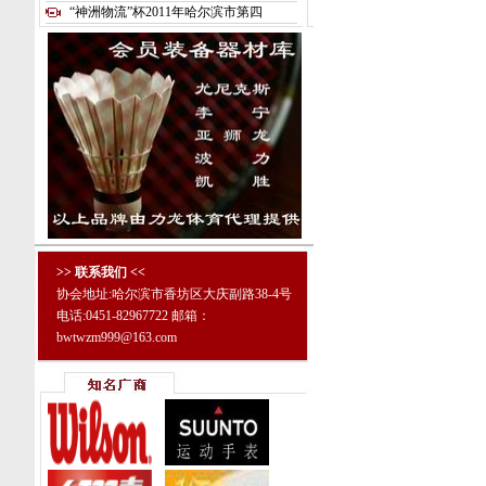
“神洲物流”杯2011年哈尔滨市第四
>> 联系我们 <<
协会地址:哈尔滨市香坊区大庆副路38-4号
电话:0451-82967722 邮箱：
bwtwzm999@163.com