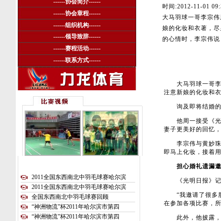
------
协会简介
------
时间:
2012-11-01 09:
------
协会章程
------
大马羽球一哥李宗伟周
------
组织机构
------
娘的化妆和衣著，尽
------
领导致辞
------
的心情时，李宗伟说
------
赛程活动
------
------
联系方式
------
大马羽球一哥李宗伟
注意新娘的化妆和
询及即将结婚的心
他周一接受《光明
妻子更美好的回忆
李宗伟与黄妙珠于
即马上化妆，接着用
担心婚礼遗漏邀
2011全国东西南北中羽毛球赛哈尔滨
《光明日报》记者
2011全国东西南北中羽毛球赛哈尔滨
“我邀请了很多朋
全国东西南北中羽毛球赛回顾
在参加各项比赛，
“神洲物流”杯2011年哈尔滨市第四
“神洲物流”杯2011年哈尔滨市第四
此外，他披露，婚礼