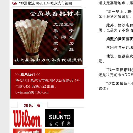
週决定宴请地点，
“神洲物流”杯2011年哈尔滨市第四
"周一早上，我也
亲手派送才够诚意。
此外，婚纱店职员
照，也是为了不惊
婚照拍摄美丽夜
李宗伟与黄妙珠在
他说，他很喜欢婚
景。
“我一直很想到檳
>> 联系我们 <<
还是决定前来ANO
协会地址:哈尔滨市香坊区大庆副路38-4号
“这次来檳岛只是
电话:0451-82967722 邮箱：
媒体）
bwtwzm999@163.com