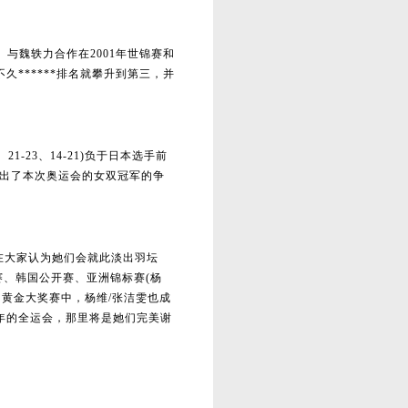
。与魏轶力合作在2001年世锦赛和
久******排名就攀升到第三，并
21-23、14-21)负于日本选手前
前退出了本次奥运会的女双冠军的争
在大家认为她们会就此淡出羽坛
赛、韩国公开赛、亚洲锦标赛(杨
国黄金大奖赛中，杨维/张洁雯也成
今年的全运会，那里将是她们完美谢