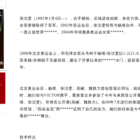
张洁雯（1981年1月4日—），右手握拍，后场进攻凶狠，杀伤力强
全英赛都取得了亚军。2002年亚运会后，张洁雯转而与杨维合作，不
一度占据世界******。2004年夺得雅典奥运会女双******。
2008年北京奥运会上，羽毛球女双头号种子杨维/张洁雯以1-2(21-8、
田美顺/末纲聪子无缘四强，爆出了开赛以来的******冷门，提
夺。
号
北京奥运会后，杨维、张洁雯、高崚、魏轶力曾短暂退出羽坛，就
时，她们却与VICTOR携手，重新复出并参加了今年马来西亚公开
维、张洁雯)、菲律宾公开赛(高崚、魏轶力)。在09年7月进行的泰
功登顶，“四朵金花”用******证明了自己的实力。她们的目标是
幕的******舞台。
技术特点