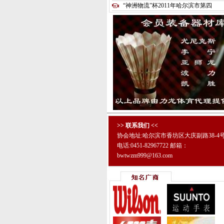
“神洲物流”杯2011年哈尔滨市第四
>> 联系我们 <<
协会地址:哈尔滨市香坊区大庆副路38-4
电话:0451-82967722 邮箱：
bwtwzm999@163.com