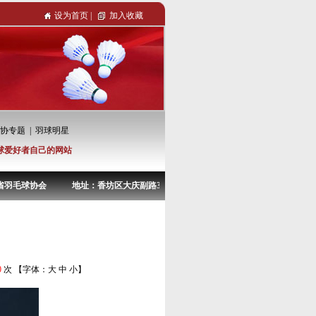
设为首页
|
加入收藏
协专题
|
羽球明星
球爱好者自己的网站
毛球协会 地址：香坊区大庆副路38-4号 电话：0451-82967722
0
次 【字体：
大
中
小
】