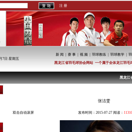
注 册
新 闻
|
赛 事
|
视 频
|
羽球教练
|
羽球教学
|
羽
8月7日 星期五
黑龙江省羽毛球协会网站 一个属于全体龙江羽毛
黑龙江省羽
羽球明星
张洁雯
双击自动滚屏
发布时间：2015-07-27 阅读：
1131