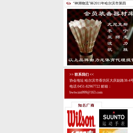
“神洲物流”杯2011年哈尔滨市第四
>> 联系我们 <<
协会地址:哈尔滨市香坊区大庆副路38-4
电话:0451-82967722 邮箱：
bwtwzm999@163.com