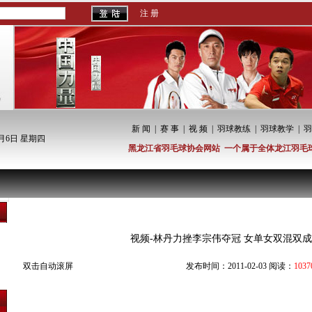
注 册
新 闻
|
赛 事
|
视 频
|
羽球教练
|
羽球教学
|
羽
8月6日 星期四
黑龙江省羽毛球协会网站 一个属于全体龙江羽毛
视频新闻
视频-林丹力挫李宗伟夺冠 女单女双混双
双击自动滚屏
发布时间：2011-02-03 阅读：
1037