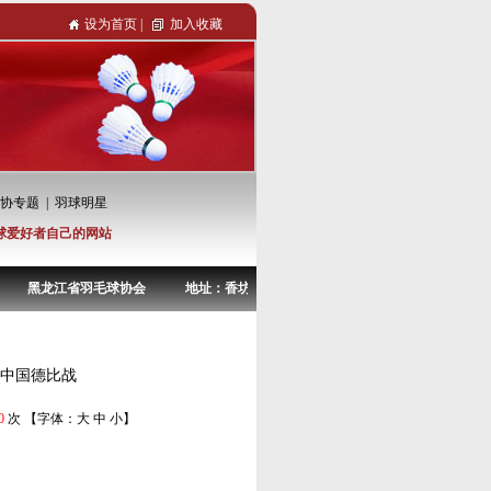
设为首页
|
加入收藏
协专题
|
羽球明星
球爱好者自己的网站
黑龙江省羽毛球协会 地址：香坊区大庆副路38-4号 电话：0451-8296772
成中国德比战
0
次 【字体：
大
中
小
】