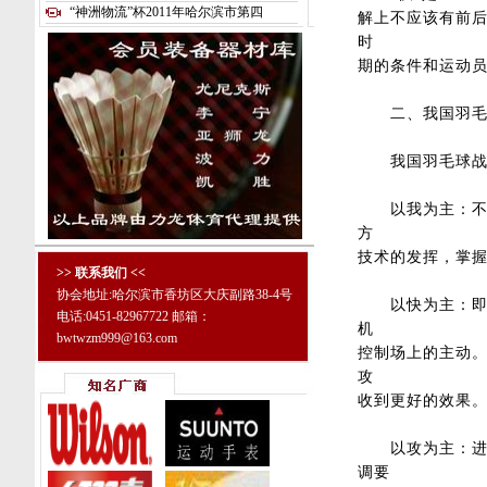
“神洲物流”杯2011年哈尔滨市第四
解上不应该有前
时
期的条件和运动员
二、我国羽毛
我国羽毛球战术
以我为主：不受
方
技术的发挥，掌
>> 联系我们 <<
协会地址:哈尔滨市香坊区大庆副路38-4号
以快为主：即在
电话:0451-82967722 邮箱：
机
bwtwzm999@163.com
控制场上的主动
攻
收到更好的效果
以攻为主：进攻是
调要