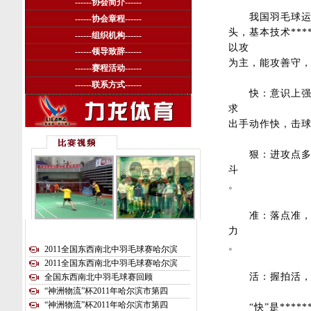
------
协会简介
------
我国羽毛球运动
------
协会章程
------
头，基本技术**
------
组织机构
------
以攻
------
领导致辞
------
为主，能攻善守
------
赛程活动
------
------
联系方式
------
快：意识上强调
求
出手动作快，击
狠：进攻点多、
斗
。
准：落点准，战
力
。
2011全国东西南北中羽毛球赛哈尔滨
2011全国东西南北中羽毛球赛哈尔滨
活：握拍活，站
全国东西南北中羽毛球赛回顾
“神洲物流”杯2011年哈尔滨市第四
“神洲物流”杯2011年哈尔滨市第四
“快”是****