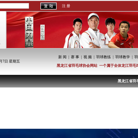
注 册
新 闻
|
赛 事
|
视 频
|
羽球教练
|
羽球教学
|
羽
8月7日 星期五
黑龙江省羽毛球协会网站 一个属于全体龙江羽毛
黑龙江省羽毛球协