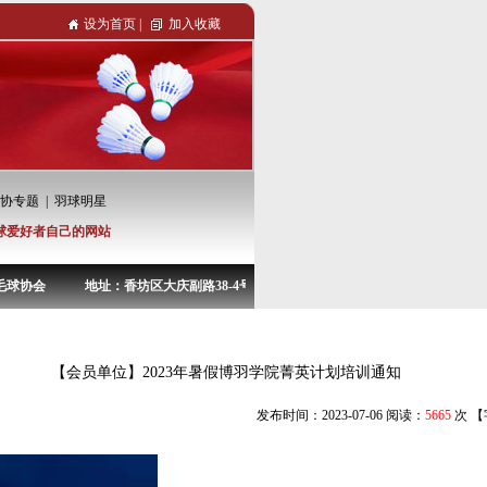
设为首页
|
加入收藏
协专题
|
羽球明星
球爱好者自己的网站
会 地址：香坊区大庆副路38-4号 电话：0451-82967722
【会员单位】2023年暑假博羽学院菁英计划培训通知
发布时间：2023-07-06 阅读：
5665
次 【