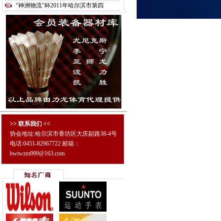
“神洲物流”杯2011年哈尔滨市第四
>> 联系我们 <<
协会地址:哈尔滨市香坊区大庆副路38-4号
电话:0451-82967722 邮箱：
bwtwzm999@163.com