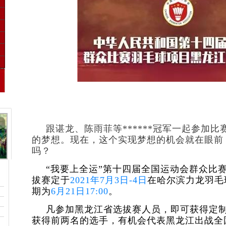
跟
谌龙、陈雨菲
等******冠军一起参加
的梦想。现在，这个实现梦想的机会就在眼前
吗？
“我要上全运”第十四届全国运动会群众比
拔赛定于
2021年7月3日-4日
在哈尔滨力龙羽毛
期为
6月21日17:00
。
凡参加黑龙江省选拔赛人员，
即可获得定制
获得前两名的选手，有机会代表黑龙江出战全