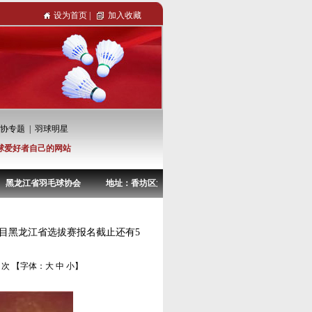
设为首页
|
加入收藏
协专题
|
羽球明星
球爱好者自己的网站
黑龙江省羽毛球协会 地址：香坊区大庆副路38-4号 电话：0451-82967722
目黑龙江省选拔赛报名截止还有5
次 【字体：
大
中
小
】