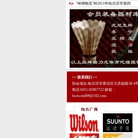
“神洲物流”杯2011年哈尔滨市第四
>> 联系我们 <<
协会地址:哈尔滨市香坊区大庆副路38-4
电话:0451-82967722 邮箱：
bwtwzm999@163.com