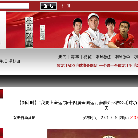
注 册
新 闻
|
赛 事
|
视 频
|
羽球教练
|
羽球教学
|
羽
8月6日 星期四
黑龙江省羽毛球协会网站 一个属于全体龙江羽毛
省内新闻
【倒计时】“我要上全运”第十四届全国运动会群众比赛羽毛球项
天！
双击自动滚屏
发布时间：2021-06-16 阅读：
8130