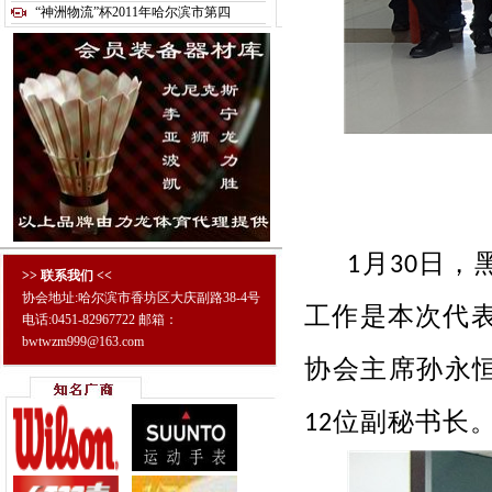
“神洲物流”杯2011年哈尔滨市第四
1月
30
日，
>> 联系我们 <<
协会地址:哈尔滨市香坊区大庆副路38-4号
工作是本次代表
电话:0451-82967722 邮箱：
bwtwzm999@163.com
协会主席孙永
12
位副秘书长