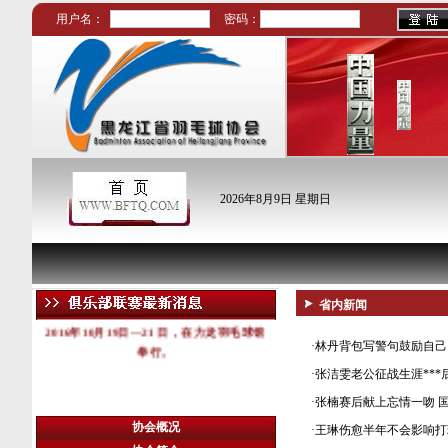
用户名：
密码：
2026年8月9日 星期日
2016哈尔滨市职工
羽毛球比赛的通知
省内新闻
2016年10月19日—21 日，在力龙羽毛球馆
·
林丹背包写警句鼓励自己
举行。
·
张洁雯老公征战生涯***
·
张楠赛后献上忘情一吻 
协会概况
·
王琳伤愈半年不会影响打