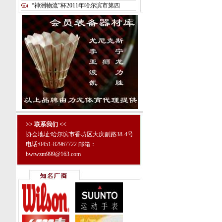
“神洲物流”杯2011年哈尔滨市第四
>> 联系我们 <<
协会地址:哈尔滨市香坊区大庆副路38-4号
电话:0451-82967722 邮箱：
bwtwzm999@163.com