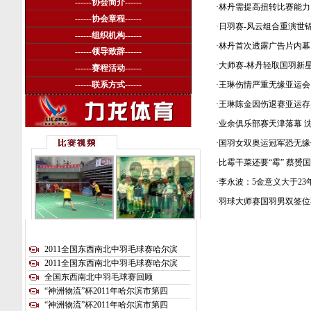
------
协会简介
------
·
林丹需提高扭转比赛能力
------
协会章程
------
·
日羽赛-风云组合重演世
------
组织机构
------
·
林丹首次透露广告片内幕 
------
领导致辞
------
·
大师赛-林丹轻取国羽新
------
赛程活动
------
------
联系方式
------
·
王琳伤情严重无缘亚运会
·
王琳陈金因伤退赛亚运存
·
业余俱乐部赛天津落幕 
·
国羽女双奥运冠军恐无缘
·
比霉干菜还要“霉” 蔡赟
·
李永波：5金意义大于23
·
羽球大师赛国羽男双签位
2011全国东西南北中羽毛球赛哈尔滨
2011全国东西南北中羽毛球赛哈尔滨
全国东西南北中羽毛球赛回顾
“神洲物流”杯2011年哈尔滨市第四
“神洲物流”杯2011年哈尔滨市第四