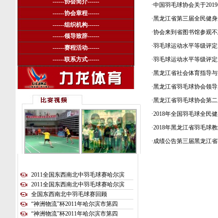
------
协会简介
------
·
中国羽毛球协会关于201
------
协会章程
------
·
黑龙江省第三届全民健身
------
组织机构
------
·
协会来到省图书馆参观不
------
领导致辞
------
·
羽毛球运动水平等级评定
------
赛程活动
------
------
联系方式
------
·
羽毛球运动水平等级评定
·
黑龙江省社会体育指导与
·
黑龙江省羽毛球协会领导
·
黑龙江省羽毛球协会第二
·
2018年全国羽毛球全民
·
2018年黑龙江省羽毛球
·
成绩公告第三届黑龙江省
2011全国东西南北中羽毛球赛哈尔滨
2011全国东西南北中羽毛球赛哈尔滨
全国东西南北中羽毛球赛回顾
“神洲物流”杯2011年哈尔滨市第四
“神洲物流”杯2011年哈尔滨市第四