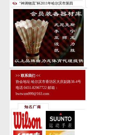
“神洲物流”杯2011年哈尔滨市第四
>> 联系我们 <<
协会地址:哈尔滨市香坊区大庆副路38-4号
电话:0451-82967722 邮箱：
bwtwzm999@163.com